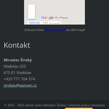
Zobrazit místo
Miroslav Široký
na větší mapě
Kontakt
Miroslav Široký
Vladislav 255
675 01 Vladislav
+420 777 704 374
sirobau@
seznam.c
z
© 2011 - 2012 Zemní práce Miroslav Široký | všechna práva vyhrazena