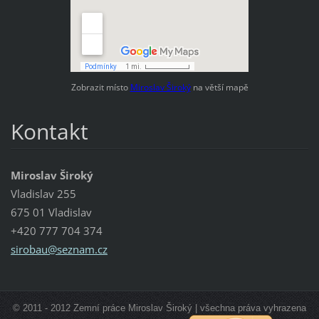
Zobrazit místo
Miroslav Široký
na větší mapě
Kontakt
Miroslav Široký
Vladislav 255
675 01 Vladislav
+420 777 704 374
sirobau@
seznam.c
z
© 2011 - 2012 Zemní práce Miroslav Široký | všechna práva vyhrazena