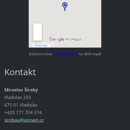
Zobrazit místo
Miroslav Široký
na větší mapě
Kontakt
Miroslav Široký
Vladislav 255
675 01 Vladislav
+420 777 704 374
sirobau@
seznam.c
z